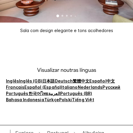
Sala com design elegante e tons acolhedores
Visualizar noutras línguas
Inglês
Inglês (GB)
日本語
Deutsch
繁體中文
Español
中文
Français
Español (España)
Italiano
Nederlands
Русский
Português
한국어
ไทย
العربية
Português (BR)
Bahasa Indonesia
Türkçe
Polski
Tiếng Việt