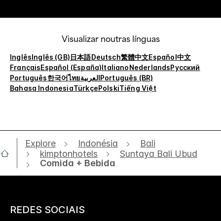
Visualizar noutras línguas
Inglês
Inglês (GB)
日本語
Deutsch
繁體中文
Español
中文
Français
Español (España)
Italiano
Nederlands
Русский
Português
한국어
ไทย
العربية
Português (BR)
Bahasa Indonesia
Türkçe
Polski
Tiếng Việt
Explore
Indonésia
Bali
kimptonhotels
Suntaya Bali Ubud
Comida + Bebida
REDES SOCIAIS