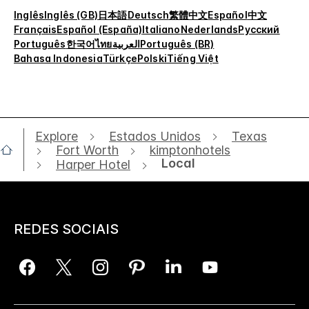
Inglês
Inglês (GB)
日本語
Deutsch
繁體中文
Español
中文
Français
Español (España)
Italiano
Nederlands
Русский
Português
한국어
ไทย
العربية
Português (BR)
Bahasa Indonesia
Türkçe
Polski
Tiếng Việt
Explore
Estados Unidos
Texas
Fort Worth
kimptonhotels
Local
Harper Hotel
REDES SOCIAIS