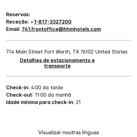
Reservas:
Receção:
+
1-817-3327200
Email:
741.frontoffice@hhmhotels.com
714 Main Street
Fort Worth
,
TX
76102
United States
Detalhes de estacionamento e
transporte
Check-in
: 4:00 da tarde
Check-out
: 11:00 da manhã
Idade mínima para check-in
: 21
Visualizar noutras línguas