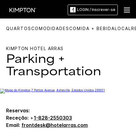
LOGIN / Inscrever-se
QUARTOS
COMODIDADES
COMIDA + BEBIDA
LOCAL
R
KIMPTON
HOTEL ARRAS
Parking +
Transportation
Reservas:
Receção:
+
1-828-2550303
Email:
frontdesk@hotelarras.com