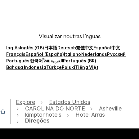
Visualizar noutras línguas
Inglês
Inglês (GB)
日本語
Deutsch
繁體中文
Español
中文
Français
Español (España)
Italiano
Nederlands
Русский
Português
한국어
ไทย
العربية
Português (BR)
Bahasa Indonesia
Türkçe
Polski
Tiếng Việt
Explore
Estados Unidos
CAROLINA DO NORTE
Asheville
kimptonhotels
Hotel Arras
Direções