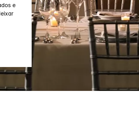
ados e
eixar