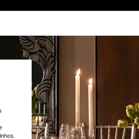
s
e
inhos.