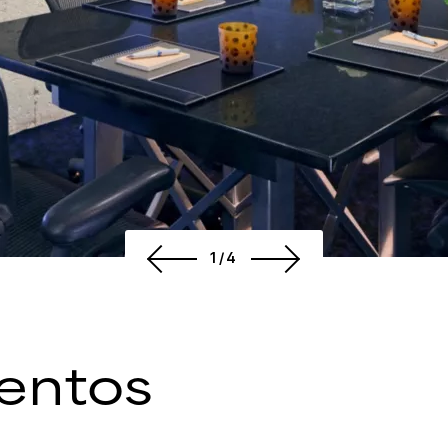
1/4
entos