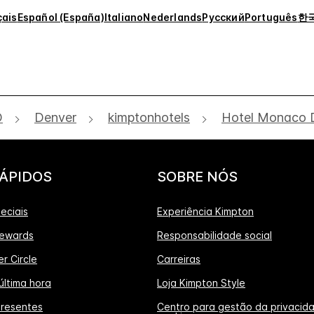
çais
Español (España)
Italiano
Nederlands
Русский
Português
한
O
Denver
kimptonhotels
Hotel Monaco 
RÁPIDOS
SOBRE NÓS
eciais
Experiência Kimpton
ewards
Responsabilidade social
r Circle
Carreiras
última hora
Loja Kimpton Style
presentes
Centro para gestão da privacid