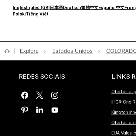
Inglês
Inglês (GB)
日本語
Deutsch
繁體中文
Español
中文
Fran
Polski
Tiếng Việt
Explore
Estados Unidos
COLORAD
REDES SOCIAIS
LINKS 
Ofertas esp
IHG® One R
Kimpton Inne
Ofertas de 
EUA Vales-