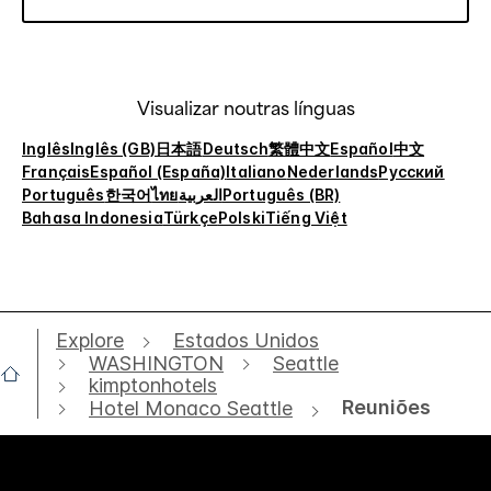
Visualizar noutras línguas
Inglês
Inglês (GB)
日本語
Deutsch
繁體中文
Español
中文
Français
Español (España)
Italiano
Nederlands
Русский
Português
한국어
ไทย
العربية
Português (BR)
Bahasa Indonesia
Türkçe
Polski
Tiếng Việt
Explore
Estados Unidos
WASHINGTON
Seattle
kimptonhotels
Reuniões
Hotel Monaco Seattle