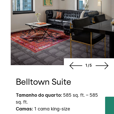
1/5
Belltown Suite
Tamanho do quarto:
585 sq. ft. – 585
sq. ft.
Camas:
1 cama king-size