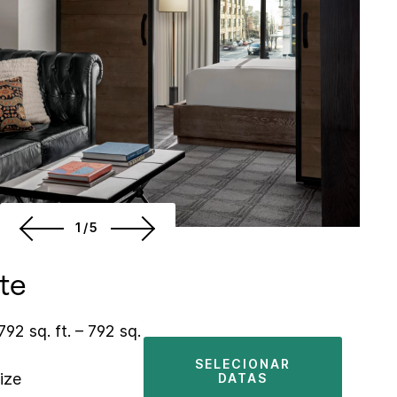
1/5
ite
792 sq. ft. – 792 sq.
SELECIONAR
ize
DATAS