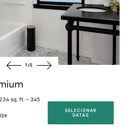
1/5
emium
234 sq. ft. – 345
SELECIONAR
ize
DATAS