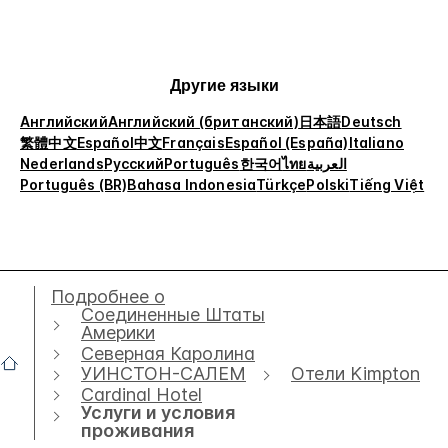
Другие языки
Английский
Английский (британский)
日本語
Deutsch
繁體中文
Español
中文
Français
Español (España)
Italiano
Nederlands
Русский
Português
한국어
ไทย
العربية
Português (BR)
Bahasa Indonesia
Türkçe
Polski
Tiếng Việt
Подробнее о
Соединенные Штаты
Америки
Северная Каролина
УИНСТОН-САЛЕМ
Отели Kimpton
Cardinal Hotel
Услуги и условия
проживания