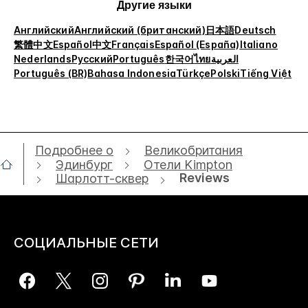
Другие языки
Английский
Английский (британский)
日本語
Deutsch
繁體中文
Español
中文
Français
Español (España)
Italiano
Nederlands
Русский
Português
한국어
ไทย
العربية
Português (BR)
Bahasa Indonesia
Türkçe
Polski
Tiếng Việt
Подробнее о
Великобритания
Эдинбург
Отели Kimpton
Reviews
Шарлотт-сквер
СОЦИАЛЬНЫЕ СЕТИ