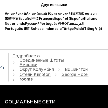
Другие языки
Английский
Английский (британский)
日本語
Deutsch
繁體中文
Español
中文
Français
Español (España)
Italiano
Nederlands
Русский
Português
한국어
ไทย
العربية
Português (BR)
Bahasa Indonesia
Türkçe
Polski
Tiếng Việt
Подробнее о
Соединенные Штаты
Америки
Округ Колумбия
Вашингтон
Отели Kimpton
George Hotel
rooms
СОЦИАЛЬНЫЕ СЕТИ