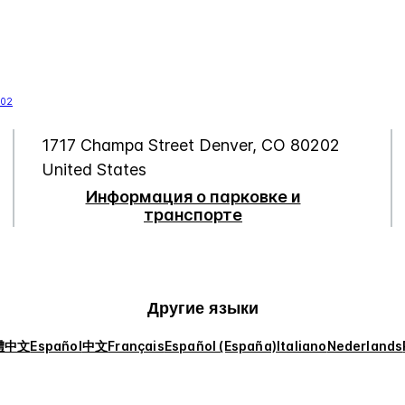
1717 Champa Street
Denver
,
CO
80202
United States
Информация о парковке и
транспорте
Другие языки
體中文
Español
中文
Français
Español (España)
Italiano
Nederlands