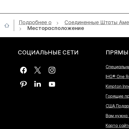
Подробнее о
Соединенные Штаты Аме
Месторасположение
СОЦИАЛЬНЫЕ СЕТИ
ПРЯМЫ
Специальн
IHG® One R
Kimpton Inne
Горящие п
США Подар
Вам нужна
Карта сайт