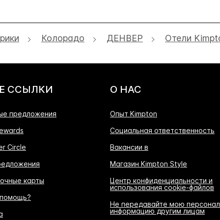
рики
Колорадо
ДЕНВЕР
Отели Kimpt
Е ССЫЛКИ
О НАС
ые предложения
Опыт Kimpton
ewards
Социальная ответственность
r Circle
Вакансии в
редложения
Магазин Kimpton Style
очные карты
Центр конфиденциальности и
использования cookie-файлов
 помощь?
Не передавайте мою персона
информацию другим лицам
а