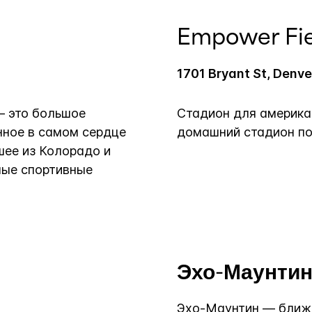
Empower Fiel
1701 Bryant St, Denv
 — это большое
Стадион для америка
нное в самом сердце
домашний стадион по
шее из Колорадо и
ные спортивные
Эхо-Маунти
Эхо-Маунтин — ближа