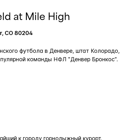
d at Mile High
er, CO 80204
нского футбола в Денвере, штат Колорадо,
пулярной команды НФЛ "Денвер Бронкос".
н
йший к городу горнолыжный курорт,