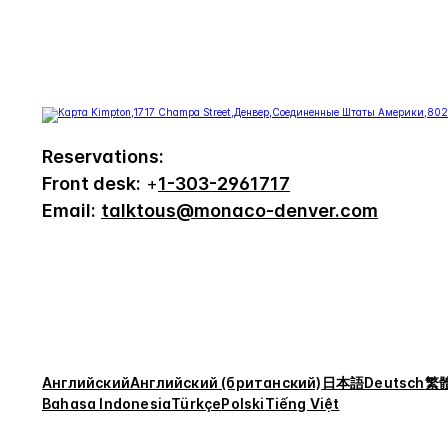
Reservations:
Front desk:
+
1-303-2961717
Email:
talktous@monaco-denver.com
Английский
Английский (британский)
日本語
Deutsch
繁
Bahasa Indonesia
Türkçe
Polski
Tiếng Việt