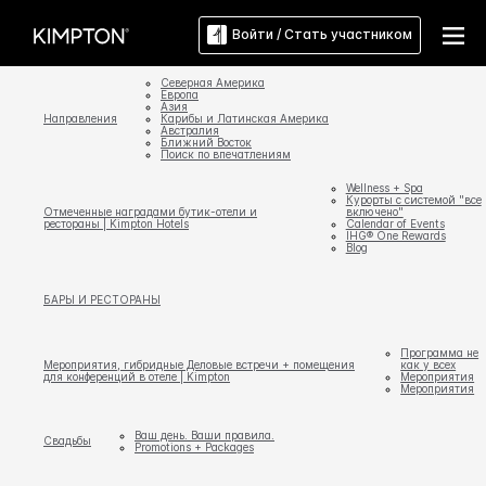
Войти / Стать участником
Северная Америка
Европа
Азия
Направления
Карибы и Латинская Америка
Австралия
Ближний Восток
Поиск по впечатлениям
Wellness + Spa
Курорты с системой "все
Отмеченные наградами бутик-отели и
включено"
рестораны | Kimpton Hotels
Calendar of Events
IHG® One Rewards
Blog
БАРЫ И РЕСТОРАНЫ
Программа не
Мероприятия, гибридные Деловые встречи + помещения
как у всех
для конференций в отеле | Kimpton
Мероприятия
Мероприятия
Ваш день. Ваши правила.
Свадьбы
Promotions + Packages