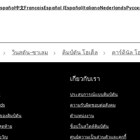
spañol
中文
Français
Español (España)
Italiano
Nederlands
Русск
วินสตัน-ซาเลม
คิมป์ตัน โฮเต็ล
คาร์ดินัล โ
เกี่ยวกับเรา
ษ
ประสบการณ์แบบคิมป์ตัน
ds
ความรับผิดชอบต่อสังคม
 ของคิมป์ตัน
ตำแหน่งงาน
ุดท้าย
ช็อปในสไตล์คิมป์ตัน
ขวัญ
ศูนย์ความเป็นส่วนตัวและคุกกี้