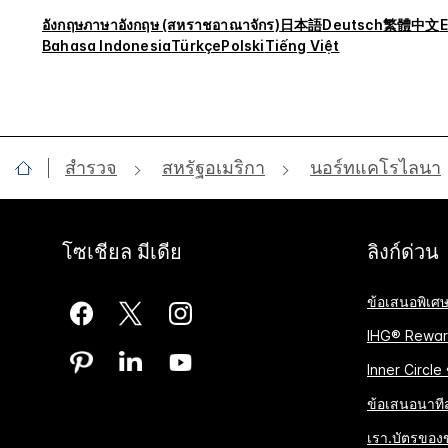
อังกฤษ
ภาษาอังกฤษ (สหราชอาณาจักร)
日本語
Deutsch
繁體中文
E
Bahasa Indonesia
Türkçe
Polski
Tiếng Việt
สำรวจ
สหรัฐอเมริกา
นอร์ทแคโรไลนา
โซเชียล มีเดีย
ลิงก์ด่วน
ข้อเสนอพิเศ
IHG® Rewar
Inner Circle
ข้อเสนอนาทีส
เรา.บัตรของ