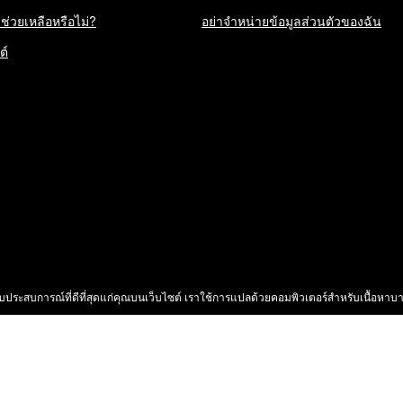
่วยเหลือหรือไม่?
อย่าจำหน่ายข้อมูลส่วนตัวของฉัน
ต์
3
มอบประสบการณ์ที่ดีที่สุดแก่คุณบนเว็บไซต์ เราใช้การแปลด้วยคอมพิวเตอร์สำหรับเนื้อหาบา
HG. สงวนลิขสิทธิ์ โรงแรมส่วนใหญ่ถือกรรมสิทธิ์ และดำเนินกา