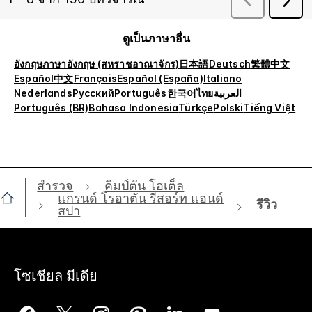
ดูเป็นภาษาอื่น
อังกฤษ
ภาษาอังกฤษ (สหราชอาณาจักร)
日本語
Deutsch
繁體中文
Español
中文
Français
Español (España)
Italiano
Nederlands
Русский
Português
한국어
ไทย
العربية
Português (BR)
Bahasa Indonesia
Türkçe
Polski
Tiếng Việt
สำรวจ
คิมป์ตัน โฮเต็ล
แกรนด์ โรอาตัน รีสอร์ท แอนด์
รีวิว
สปา
โซเชียล มีเดีย