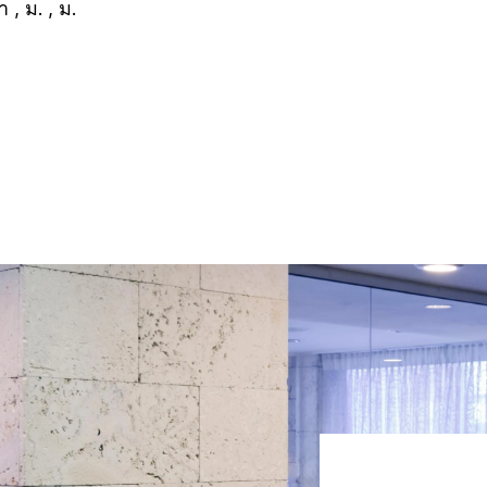
, ม. , ม.