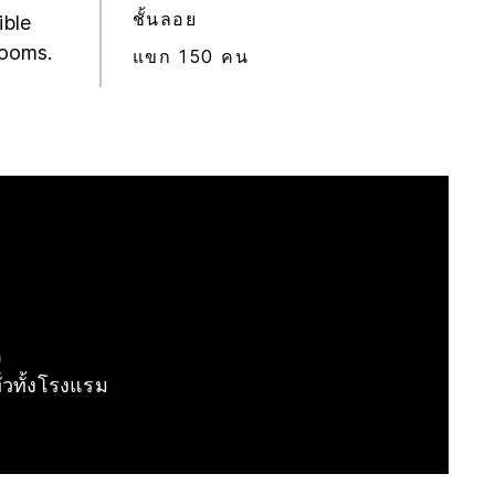
ชั้นลอย
ible
rooms.
แขก 150 คน
ด
ั่วทั้งโรงแรม