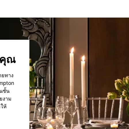
คุณ
ลายทาง
impton
นชั้น
วยงาม
ให้