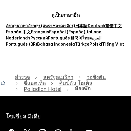
ดูเป็นภาษาอื่น
อังกฤษ
ภาษาอังกฤษ (สหราชอาณาจักร)
日本語
Deutsch
繁體中文
Español
中文
Français
Español (España)
Italiano
Nederlands
Русский
Português
한국어
ไทย
العربية
Português (BR)
Bahasa Indonesia
Türkçe
Polski
Tiếng Việt
สำรวจ
สหรัฐอเมริกา
วอชิงตัน
ซีแอตเทิล
คิมป์ตัน โฮเต็ล
ห้องพัก
Palladian Hotel
โซเชียล มีเดีย