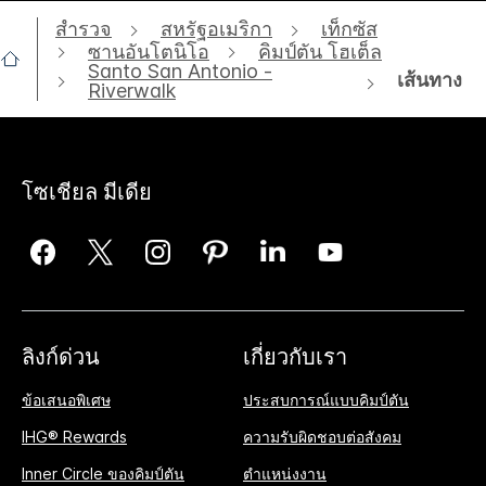
สำรวจ
สหรัฐอเมริกา
เท็กซัส
ซานอันโตนิโอ
คิมป์ตัน โฮเต็ล
Santo San Antonio -
เส้นทาง
Riverwalk
โซเชียล มีเดีย
ลิงก์ด่วน
เกี่ยวกับเรา
ข้อเสนอพิเศษ
ประสบการณ์แบบคิมป์ตัน
IHG® Rewards
ความรับผิดชอบต่อสังคม
Inner Circle ของคิมป์ตัน
ตำแหน่งงาน