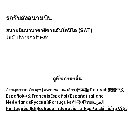
รถรับส่งสนามบิน
สนามบินนานาชาติซานอันโตนิโอ (SAT)
ไม่มีบริการรถรับ-ส่ง
ดูเป็นภาษาอื่น
อังกฤษ
ภาษาอังกฤษ (สหราชอาณาจักร)
日本語
Deutsch
繁體中文
Español
中文
Français
Español (España)
Italiano
Nederlands
Русский
Português
한국어
ไทย
العربية
Português (BR)
Bahasa Indonesia
Türkçe
Polski
Tiếng Việt