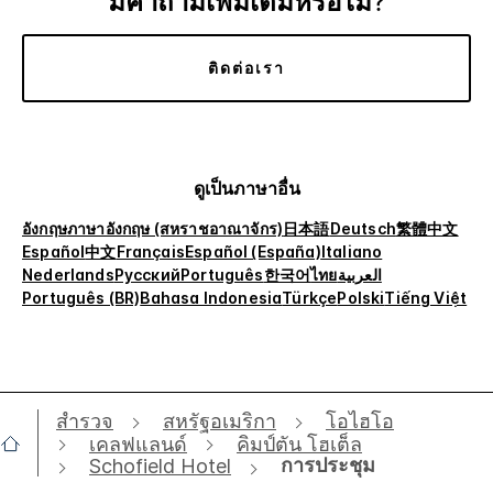
มีคำถามเพิ่มเติมหรือไม่?
ติดต่อเรา
ดูเป็นภาษาอื่น
อังกฤษ
ภาษาอังกฤษ (สหราชอาณาจักร)
日本語
Deutsch
繁體中文
Español
中文
Français
Español (España)
Italiano
Nederlands
Русский
Português
한국어
ไทย
العربية
Português (BR)
Bahasa Indonesia
Türkçe
Polski
Tiếng Việt
สำรวจ
สหรัฐอเมริกา
โอไฮโอ
เคลฟแลนด์
คิมป์ตัน โฮเต็ล
การประชุม
Schofield Hotel