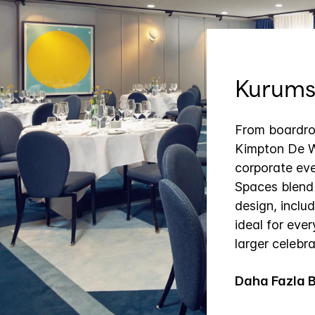
Kurumsa
From boardro
Kimpton De Wi
corporate eve
Spaces blend
design, incl
ideal for eve
larger celebra
Daha Fazla Bi