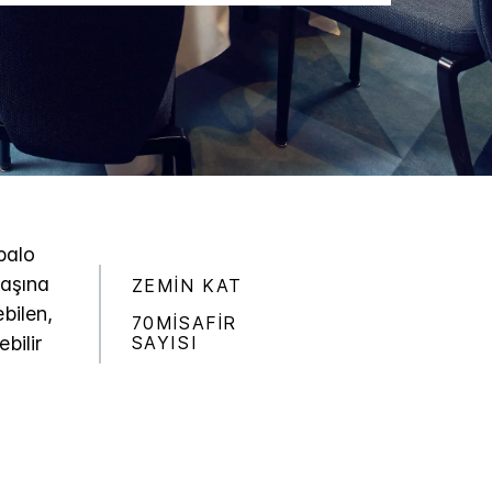
balo
başına
ZEMIN KAT
bilen,
70MISAFIR
SAYISI
bilir