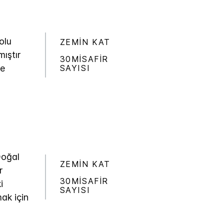
olu
ZEMIN KAT
mıştır
30MISAFIR
SAYISI
ve
Doğal
ZEMIN KAT
r
30MISAFIR
i
SAYISI
mak için