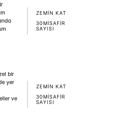
ir
tüm
ZEMIN KAT
landa
30MISAFIR
SAYISI
num
el bir
de yer
ZEMIN KAT
30MISAFIR
eller ve
SAYISI