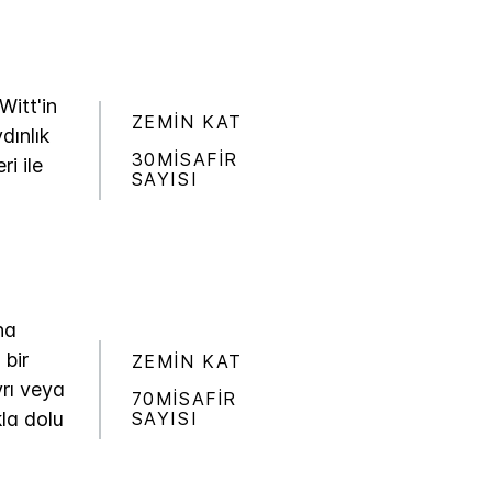
itt'in
ZEMIN KAT
dınlık
30MISAFIR
i ile
SAYISI
na
 bir
ZEMIN KAT
yrı veya
70MISAFIR
SAYISI
kla dolu