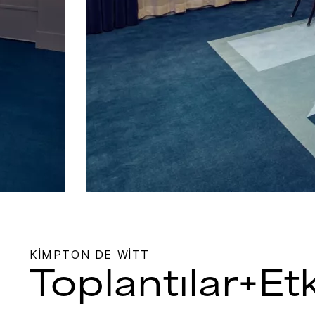
KIMPTON
DE WITT
Toplantılar+Etk