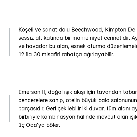
Köşeli ve sanat dolu Beechwood, Kimpton De W
sessiz alt katında bir mahremiyet cennetidir. Ay
ve havadar bu alan, esnek oturma düzenlemeler
12 ila 30 misafiri rahatça ağırlayabilir.
Emerson II, doğal ışık akışı için tavandan taba
pencerelere sahip, otelin büyük balo salonunun
parçasıdır. Geri çekilebilir iki duvar, tüm alanı a
birbiriyle kombinasyon halinde mevcut olan ışı
üç Oda'ya böler.