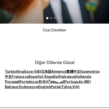
Özel Etkinlikler
Diğer Dillerde Gözat
Turkish
İngilizce (GB)
日本語
Almanca
繁體中文
İspanyolca
中文
Fransızca
Español (España)
İtalyanca
Hollanda
Русский
Portekizce
한국어
ไทย
العربية
Português (BR)
Bahasa Endonezya
English
Polski
Tiếng Việt