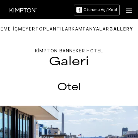
Oturumu Aç / Katıl
YEME İÇME
YER
TOPLANTILAR
KAMPANYALAR
GALLERY
KIMPTON
BANNEKER HOTEL
Galeri
Otel