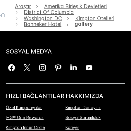
Araştır
Amerika Birleşik Devletleri
District Of Columbia
Washington DC
Kimpton Otelleri
gallery
Banneker Hotel
SOSYAL MEDYA
HIZLI BAĞLANTILAR
HAKKIMIZDA
Özel Kampanyalar
Kimpton Deneyimi
IHG® One Rewards
Sosyal Sorumluluk
Kimpton Inner Circle
Kariyer