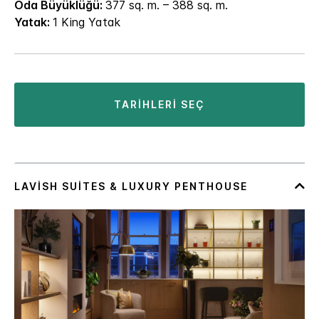
Oda Büyüklüğü:
377 sq. m. – 388 sq. m.
Yatak:
1 King Yatak
TARIHLERI SEÇ