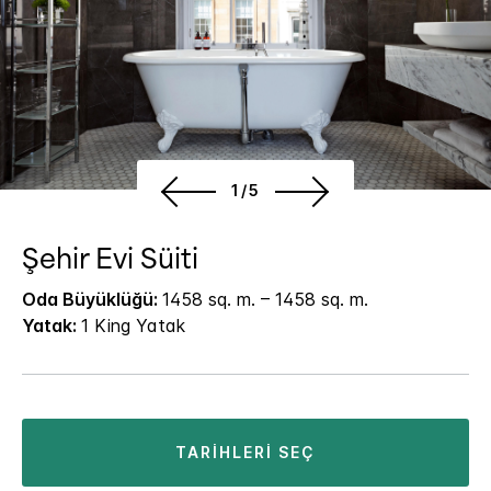
1/5
Şehir Evi Süiti
Oda Büyüklüğü:
1458 sq. m. – 1458 sq. m.
Yatak:
1 King Yatak
TARIHLERI SEÇ