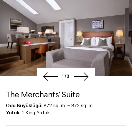
1/3
The Merchants' Suite
Oda Büyüklüğü:
872 sq. m. – 872 sq. m.
Yatak:
1 King Yatak