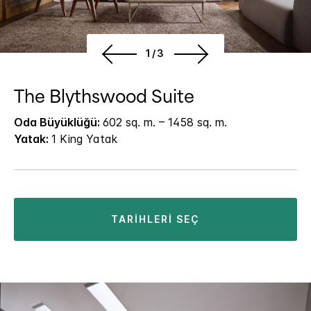
1/3
The Blythswood Suite
Oda Büyüklüğü:
602 sq. m. – 1458 sq. m.
Yatak:
1 King Yatak
TARIHLERI SEÇ