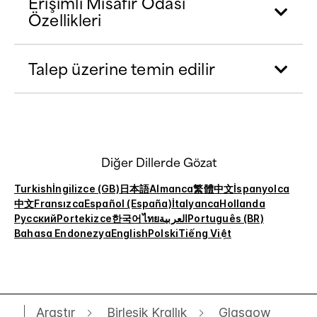
Erişimli Misafir Odası
Özellikleri
Talep üzerine temin edilir
Diğer Dillerde Gözat
Turkish
İngilizce (GB)
日本語
Almanca
繁體中文
İspanyolca
中文
Fransızca
Español (España)
İtalyanca
Hollanda
Русский
Portekizce
한국어
ไทย
العربية
Português (BR)
Bahasa Endonezya
English
Polski
Tiếng Việt
Araştır
Birleşik Krallık
Glasgow