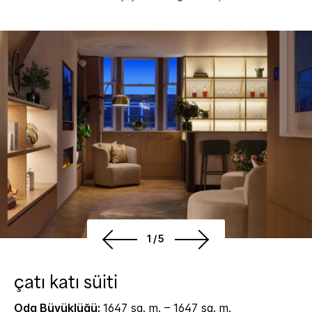
1/5
çatı katı süiti
Oda Büyüklüğü:
1647 sq. m. – 1647 sq. m.