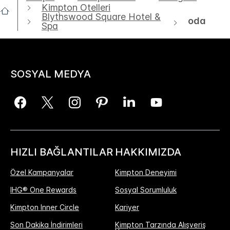
Kimpton Otelleri
Blythswood Square Hotel &
oda
Spa
SOSYAL MEDYA
HIZLI BAĞLANTILAR
HAKKIMIZDA
Özel Kampanyalar
Kimpton Deneyimi
IHG® One Rewards
Sosyal Sorumluluk
Kimpton Inner Circle
Kariyer
Son Dakika İndirimleri
Kimpton Tarzında Alışveriş