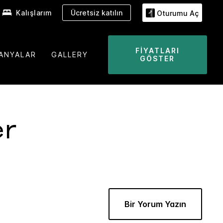
Kalışlarım
Ücretsiz katılın
Oturumu Aç
FIYATLARI
ANYALAR
GALLERY
GÖSTER
er
Bir Yorum Yazın