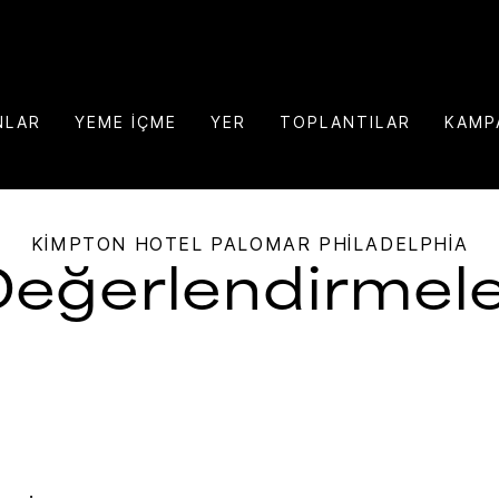
NLAR
YEME İÇME
YER
TOPLANTILAR
KAMP
KIMPTON
HOTEL PALOMAR PHILADELPHIA
eğerlendirmel