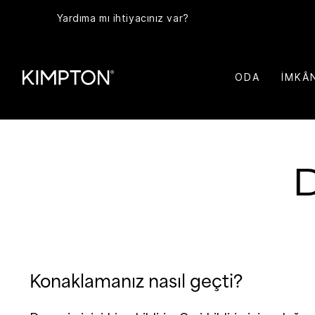
Yardıma mı ihtiyacınız var?
ODA
İMKÂ
D
Konaklamanız nasıl geçti?