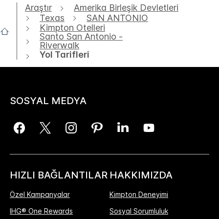
Araştır
Amerika Birleşik Devletleri
Texas
SAN ANTONIO
Kimpton Otelleri
Santo San Antonio -
Riverwalk
Yol Tarifleri
SOSYAL MEDYA
HIZLI BAĞLANTILAR
HAKKIMIZDA
Özel Kampanyalar
Kimpton Deneyimi
IHG® One Rewards
Sosyal Sorumluluk