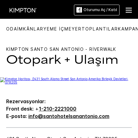
Oturumu Aç / Katıl
ODA
İMKÂNLAR
YEME İÇME
YER
TOPLANTILAR
KAMPA
KIMPTON
SANTO SAN ANTONIO - RIVERWALK
Otopark + Ulaşım
Rezervasyonlar:
Front desk:
+
1-210-2221000
E-posta:
info@santohotelsanantonio.com