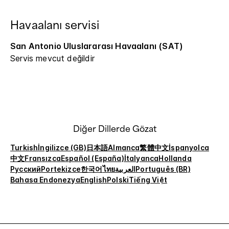
Havaalanı servisi
San Antonio Uluslararası Havaalanı (SAT)
Servis mevcut değildir
Diğer Dillerde Gözat
Turkish
İngilizce (GB)
日本語
Almanca
繁體中文
İspanyolca
中文
Fransızca
Español (España)
İtalyanca
Hollanda
Русский
Portekizce
한국어
ไทย
العربية
Português (BR)
Bahasa Endonezya
English
Polski
Tiếng Việt