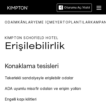
Oturumu Aç / Katıl
ODA
İMKÂNLAR
YEME İÇME
YER
TOPLANTILAR
KAMPA
KIMPTON
SCHOFIELD HOTEL
Erişilebilirlik
Konaklama tesisleri
Tekerlekli sandalyeyle erişilebilir odalar
ADA uyumlu misafir odaları ve erişim yolları
Engelli kapı kilitleri