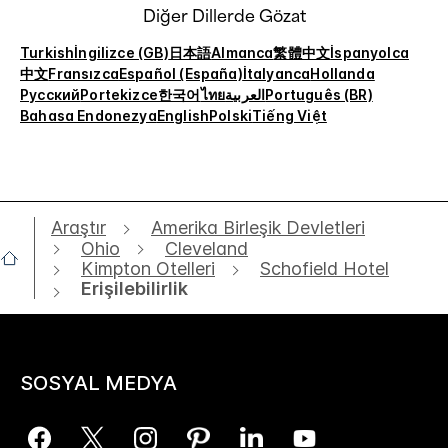
Diğer Dillerde Gözat
Turkish
İngilizce (GB)
日本語
Almanca
繁體中文
İspanyolca
中文
Fransızca
Español (España)
İtalyanca
Hollanda
Русский
Portekizce
한국어
ไทย
العربية
Português (BR)
Bahasa Endonezya
English
Polski
Tiếng Việt
Araştır
Amerika Birleşik Devletleri
Ohio
Cleveland
Kimpton Otelleri
Schofield Hotel
Erişilebilirlik
SOSYAL MEDYA