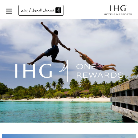
تسجيل الدخول / إنضم