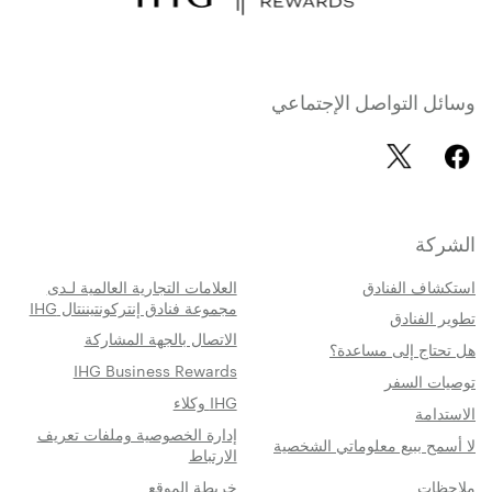
وسائل التواصل الإجتماعي
الشركة
استكشاف الفنادق
العلامات التجارية العالمية لـدى
مجموعة فنادق إنتركونتيننتال IHG
تطوير الفنادق
الاتصال بالجهة المشاركة
هل تحتاج إلى مساعدة؟
IHG Business Rewards
توصيات السفر
IHG وكلاء
الاستدامة
إدارة الخصوصية وملفات تعريف
لا أسمح ببيع معلوماتي الشخصية
الارتباط
ملاحظات
خريطة الموقع