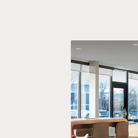
Slide
2
of
20