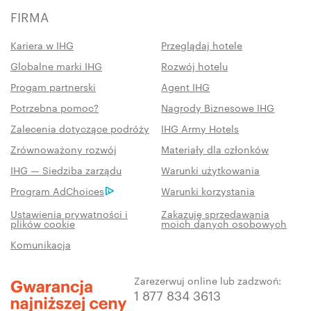
FIRMA
Kariera w IHG
Przeglądaj hotele
Globalne marki IHG
Rozwój hotelu
Progam partnerski
Agent IHG
Potrzebna pomoc?
Nagrody Biznesowe IHG
Zalecenia dotyczące podróży
IHG Army Hotels
Zrównoważony rozwój
Materiały dla członków
IHG — Siedziba zarządu
Warunki użytkowania
Program AdChoices
Warunki korzystania
Ustawienia prywatności i
Zakazuję sprzedawania
plików cookie
moich danych osobowych
Komunikacja
Zarezerwuj online lub zadzwoń:
1 877 834 3613