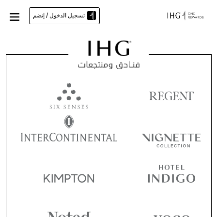
تسجيل الدخول / إنضم