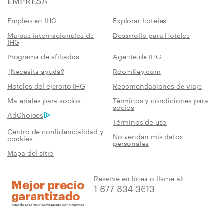
EMPRESA
Empleo en IHG
Explorar hoteles
Marcas internacionales de
Desarrollo para Hoteles
IHG
Ventaja de reservar con nosotros
Programa de afiliados
Agente de IHG
Mejor Precio Garantizado
¿Necesita ayuda?
RoomKey.com
Le prometemos el precio más bajo
Hoteles del ejército IHG
Recomendaciones de viaje
disponible en línea. De lo contrario, lo
Materiales para socios
Términos y condiciones para
igualaremos y le daremos el quíntuple de
socios
AdChoices
puntos IHG® One Rewards que
Términos de uso
corresponda, hasta un máximo de
Centro de confidencialidad y
No vendan mis datos
cookies
40 000 puntos.
personales
Mapa del sitio
Garantía de reserva en línea
Su habitación está garantizada.
Reserve en línea o llame al:
1 877 834 3613
Sin comisiones por reserva!
No cobramos ninguna comisión de reserva
por hacer las reservas directamente con