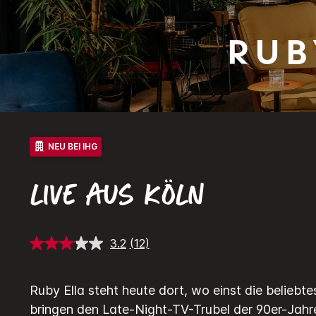
Rub
NEU BEI IHG
LIVE AUS KÖLN
3.2
(12)
12
Bewertungen
lesen.
Link
Ruby Ella steht heute dort, wo einst die belieb
auf
derselben
bringen den Late-Night-TV-Trubel der 90er-Jahr