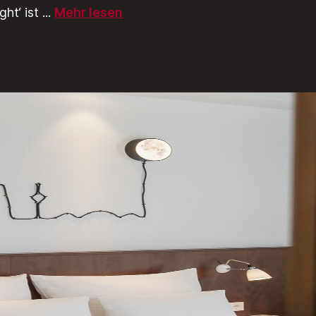
ght‘ ist
...
Mehr lesen