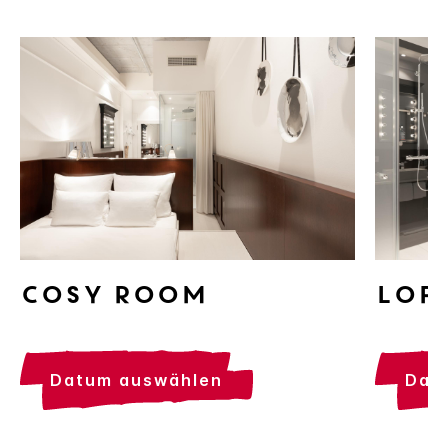
Cosy Room
Lof
datum auswählen
da