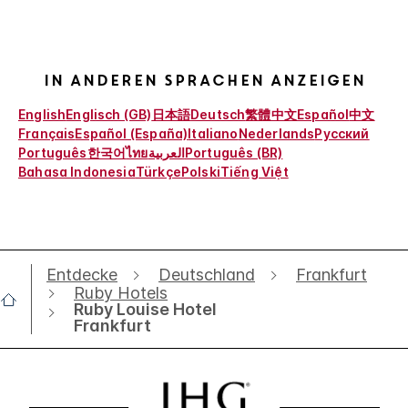
In anderen Sprachen anzeigen
English
Englisch (GB)
日本語
Deutsch
繁體中文
Español
中文
Français
Español (España)
Italiano
Nederlands
Русский
Português
한국어
ไทย
العربية
Português (BR)
Bahasa Indonesia
Türkçe
Polski
Tiếng Việt
Entdecke
Deutschland
Frankfurt
Ruby Hotels
Ruby Louise Hotel
Frankfurt