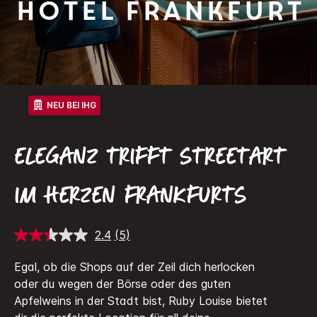
Hotel Frankfurt
NEU BEI IHG
ELEGANZ TRIFFT STREETART
IM HERZEN FRANKFURTS
2.4
(5)
5
Bewertungen
lesen.
Egal, ob die Shops auf der Zeil dich herlocken
Link
oder du wegen der Börse oder des guten
auf
derselben
Apfelweins in der Stadt bist, Ruby Louise bietet
Seite.