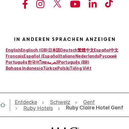
In anderen Sprachen anzeigen
English
Englisch (GB)
日本語
Deutsch
繁體中文
Español
中文
Français
Español (España)
Italiano
Nederlands
Русский
Português
한국어
ไทย
العربية
Português (BR)
Bahasa Indonesia
Türkçe
Polski
Tiếng Việt
Entdecke
Schweiz
Genf
Ruby Claire Hotel Genf
Ruby Hotels