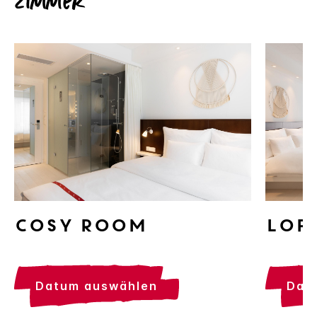
Zimmer
Cosy Room
Lof
datum auswählen
da