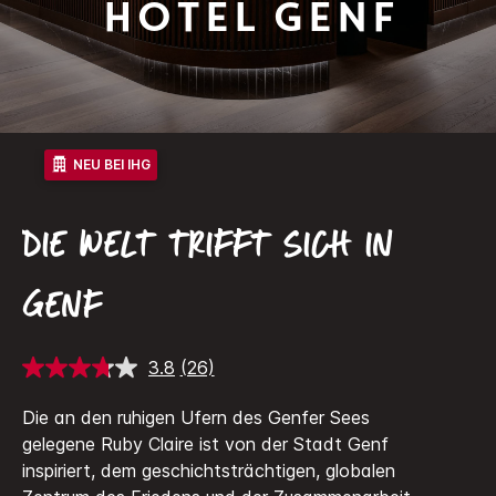
Hotel Genf
NEU BEI IHG
DIE WELT TRIFFT SICH IN
GENF
3.8
(26)
26
Bewertungen
lesen.
Die an den ruhigen Ufern des Genfer Sees
Link
gelegene Ruby Claire ist von der Stadt Genf
auf
derselben
inspiriert, dem geschichtsträchtigen, globalen
Seite.