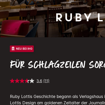
Ruby
L
NEU BEI IHG
FÜR SCHLAGZEILEN SO
3.6
(11)
11
Bewertungen
lesen.
Link
Ruby Lottis Geschichte begann als Verlagshaus i
auf
derselben
Lottis Design am goldenen Zeitalter der Journal