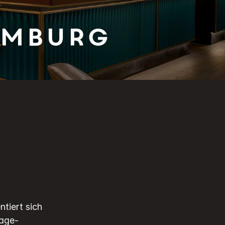
amburg
tiert sich
tage-