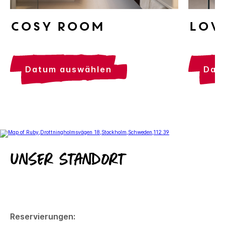
Lov
Cosy Room
da
datum auswählen
Unser Standort
Reservierungen: