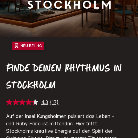
Stockholm
NEU BEI IHG
FINDE DEINEN RHYTHMUS IN
STOCKHOLM
4.3
(17)
17
Bewertungen
lesen.
Auf der Insel Kungsholmen pulsiert das Leben –
Link
und Ruby Frida ist mittendrin. Hier trifft
auf
derselben
Stockholms kreative Energie auf den Spirit der
Seite.