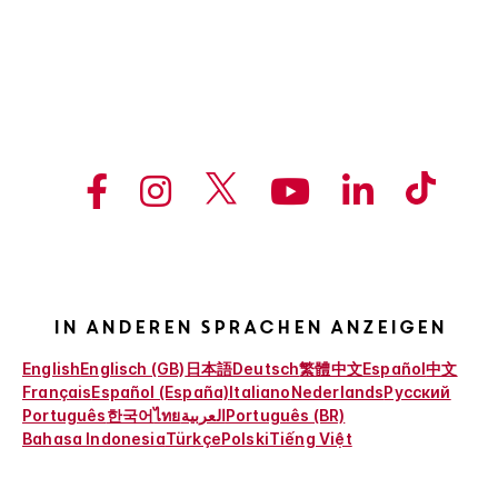
In anderen Sprachen anzeigen
English
Englisch (GB)
日本語
Deutsch
繁體中文
Español
中文
Français
Español (España)
Italiano
Nederlands
Русский
Português
한국어
ไทย
العربية
Português (BR)
Bahasa Indonesia
Türkçe
Polski
Tiếng Việt