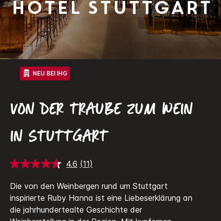
Hotel Stuttgart
NEU BEI IHG
VON DER TRAUBE ZUM WEIN
IN STUTTGART
4.6
(11)
11
Bewertungen
lesen.
Die von den Weinbergen rund um Stuttgart
Link
inspirierte Ruby Hanna ist eine Liebeserklärung an
auf
derselben
die jahrhundertealte Geschichte der
Seite.