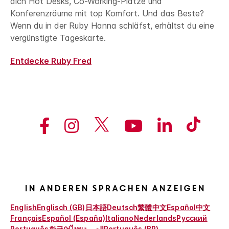
dich Hot Desks, Co-Working-Plätze und
Konferenzräume mit top Komfort. Und das Beste?
Wenn du in der Ruby Hanna schläfst, erhältst du eine
vergünstigte Tageskarte.
Entdecke Ruby Fred
In anderen Sprachen anzeigen
English
Englisch (GB)
日本語
Deutsch
繁體中文
Español
中文
Français
Español (España)
Italiano
Nederlands
Русский
Português
한국어
ไทย
العربية
Português (BR)