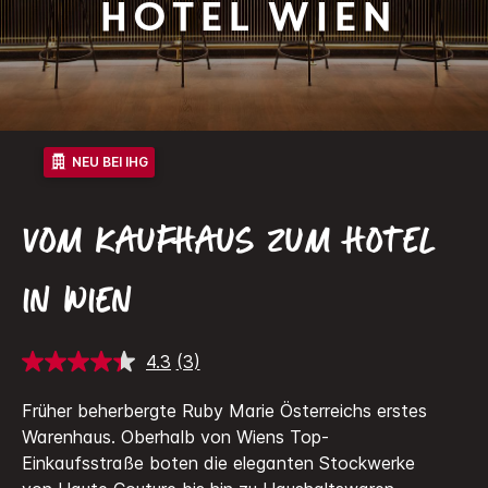
Hotel Wien
NEU BEI IHG
VOM KAUFHAUS ZUM HOTEL
IN WIEN
4.3
(3)
3
Bewertungen
lesen.
Früher beherbergte Ruby Marie Österreichs erstes
Link
Warenhaus. Oberhalb von Wiens Top-
auf
derselben
Einkaufsstraße boten die eleganten Stockwerke
Seite.