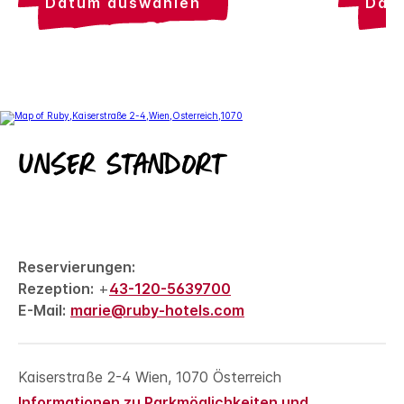
datum auswählen
da
Unser Standort
Reservierungen:
Rezeption:
+
43-120-5639700
E-Mail:
marie@ruby-hotels.com
Kaiserstraße 2-4
Wien
,
1070
Österreich
Informationen zu Parkmöglichkeiten und