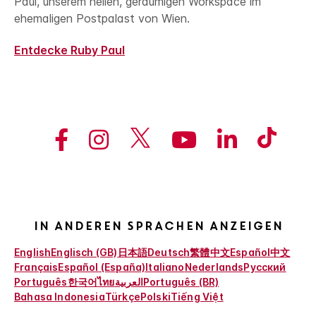
Paul, unserem hellen, geräumigen Workspace im
ehemaligen Postpalast von Wien.
Entdecke Ruby Paul
In anderen Sprachen anzeigen
English
Englisch (GB)
日本語
Deutsch
繁體中文
Español
中文
Français
Español (España)
Italiano
Nederlands
Русский
Português
한국어
ไทย
العربية
Português (BR)
Bahasa Indonesia
Türkçe
Polski
Tiếng Việt