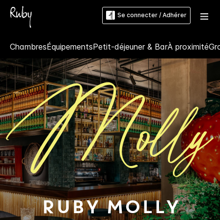
Se connecter / Adhérer
Chambres
Équipements
Petit-déjeuner & Bar
À proximité
Gr
Ruby
Molly