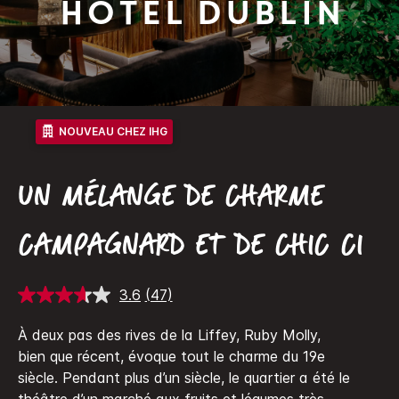
Hotel Dublin
NOUVEAU CHEZ IHG
UN MÉLANGE DE CHARME
CAMPAGNARD ET DE CHIC CI
3.6
(47)
Lire
47
avis.
À deux pas des rives de la Liffey, Ruby Molly,
Lien
bien que récent, évoque tout le charme du 19e
sur
la
siècle.
Pendant plus d’un siècle, le quartier a été le
même