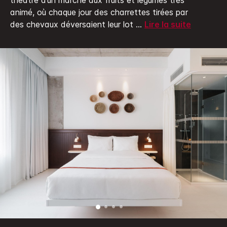
théâtre d’un marché aux fruits et légumes très
page.
animé, où chaque jour des charrettes tirées par
des chevaux déversaient leur lot
...
Lire la suite