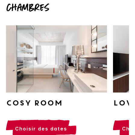
Chambres
Cosy Room
Lov
choisir des dates
cho