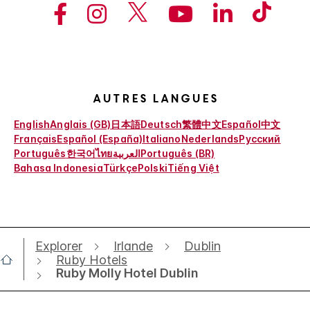
Autres langues
English
Anglais (GB)
日本語
Deutsch
繁體中文
Español
中文
Français
Español (España)
Italiano
Nederlands
Русский
Português
한국어
ไทย
العربية
Português (BR)
Bahasa Indonesia
Türkçe
Polski
Tiếng Việt
Explorer
Irlande
Dublin
Ruby Hotels
Ruby Molly Hotel Dublin