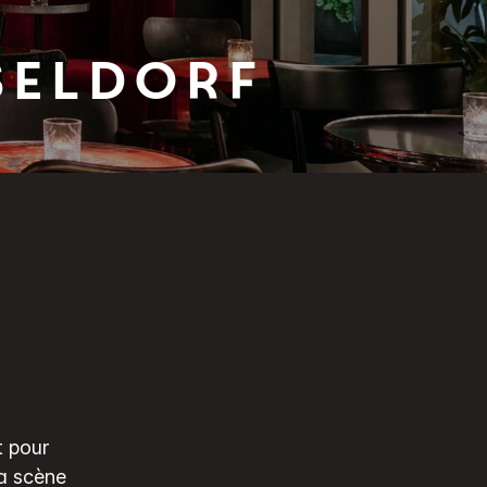
seldorf
t pour
la scène