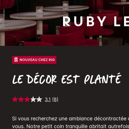
Ruby
L
NOUVEAU CHEZ IHG
LE DÉCOR EST PLANTÉ
3.1
(8)
Lire
8
avis.
Lien
Si vous recherchez une ambiance décontractée à
sur
la
vous. Notre petit coin tranquille abritait autrefoi