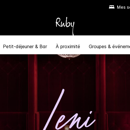
Mes s
Petit-déjeuner & Bar
À proximité
Groupes & événem