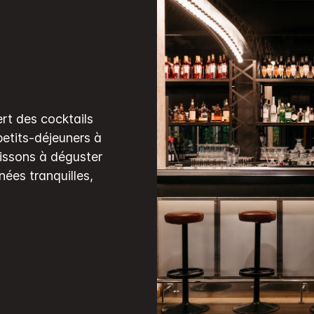
ert des cocktails
petits-déjeuners à
issons à déguster
inées tranquilles,