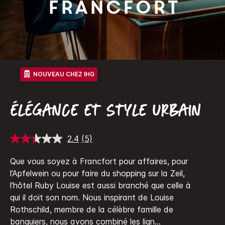
Francfort
NOUVEAU CHEZ IHG
ÉLÉGANCE ET STYLE URBAIN
2.4
(5)
Lire
5
avis.
Que vous soyez à Francfort pour affaires, pour
Lien
l’Apfelwein ou pour faire du shopping sur la Zeil,
sur
la
l’hôtel Ruby Louise est aussi branché que celle à
même
qui il doit son nom.
Nous inspirant de Louise
page.
Rothschild, membre de la célèbre famille de
banquiers, nous avons combiné les lign
...