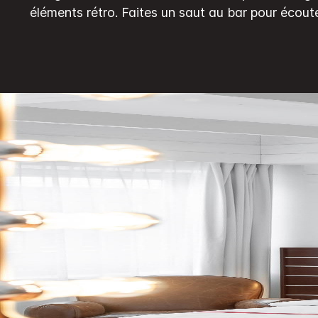
même
page.
éléments rétro.
Faites un saut au bar pour écout