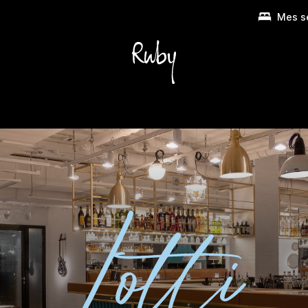
Mes s
Petit-déjeuner & Bar
À proximité
Groupes & événem