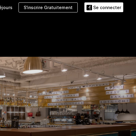
S'inscrire Gratuitement
éjours
Se connecter
ents
Offres
Galerie