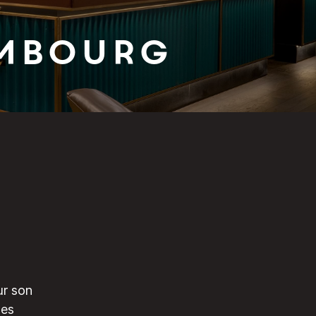
ambourg
ur son
des