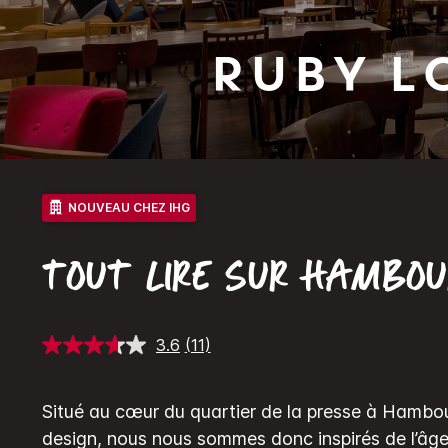
Ruby
L
NOUVEAU CHEZ IHG
TOUT LIRE SUR HAMBO
3.6
(11)
Lire
11
avis.
Lien
Situé au cœur du quartier de la presse à Hambou
sur
la
design, nous nous sommes donc inspirés de l’âge