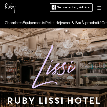
Se connecter / Adhérer
Chambres
Équipements
Petit-déjeuner & Bar
À proximité
Gr
Ruby
Lissi Hotel