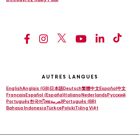
Autres langues
English
Anglais (GB)
日本語
Deutsch
繁體中文
Español
中文
Français
Español (España)
Italiano
Nederlands
Русский
Português
한국어
ไทย
العربية
Português (BR)
Bahasa Indonesia
Türkçe
Polski
Tiếng Việt