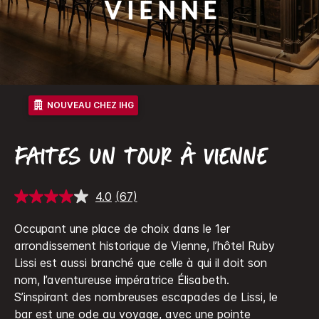
Vienne
NOUVEAU CHEZ IHG
FAITES UN TOUR À VIENNE
4.0
(67)
Lire
67
avis.
Occupant une place de choix dans le 1er
Lien
arrondissement historique de Vienne, l’hôtel Ruby
sur
la
Lissi est aussi branché que celle à qui il doit son
même
nom, l’aventureuse impératrice Élisabeth.
page.
S’inspirant des nombreuses escapades de Lissi, le
bar est une ode au voyage, avec une pointe