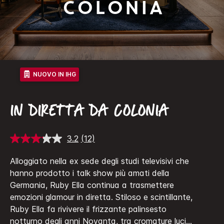
Colonia
NUOVO IN IHG
IN DIRETTA DA COLONIA
3.2
(12)
Leggi
12
recensioni.
Alloggiato nella ex sede degli studi televisivi che
Stesso
hanno prodotto i talk show più amati della
link
alla
Germania, Ruby Ella continua a trasmettere
pagina.
emozioni glamour in diretta. Stiloso e scintillante,
Ruby Ella fa rivivere il frizzante palinsesto
notturno degli anni Novanta, tra cromature luci
...