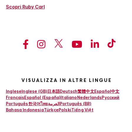
Scopri Ruby Carl
Visualizza in altre lingue
Inglese
Inglese (GB)
日本語
Deutsch
繁體中文
Español
中文
Français
Español (España)
Italiano
Nederlands
Русский
Português
한국어
ไทย
العربية
Português (BR)
Bahasa Indonesia
Türkçe
Polski
Tiếng Việt