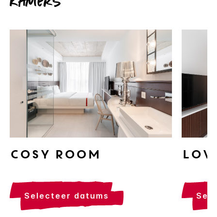
Kamers
Cosy Room
Lov
selecteer datums
se