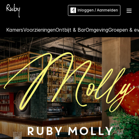
Inloggen / Aanmelden
Kamers
Voorzieningen
Ontbijt & Bar
Omgeving
Groepen & e
Ruby
Molly