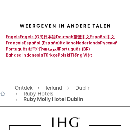
Weergeven in andere talen
Engels
Engels (GB)
日本語
Deutsch
繁體中文
Español
中文
Français
Español (España)
Italiano
Nederlands
Русский
Português
한국어
ไทย
العربية
Português (BR)
Bahasa Indonesia
Türkçe
Polski
Tiếng Việt
Ontdek
Ierland
Dublin
Ruby Hotels
Ruby Molly Hotel Dublin