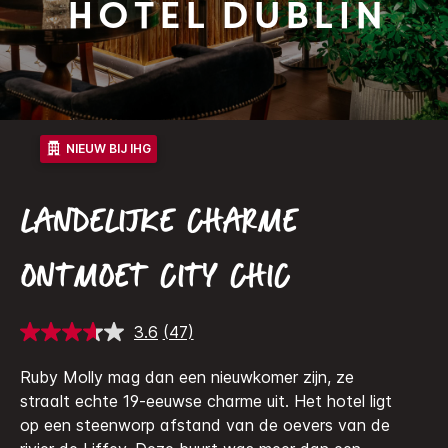
Hotel Dublin
NIEUW BIJ IHG
LANDELIJKE CHARME
ONTMOET CITY CHIC
3.6
(47)
Lees
47
beoordelingen.
Ruby Molly mag dan een nieuwkomer zijn, ze
Dezelfde
straalt echte 19-eeuwse charme uit. Het hotel ligt
paginalink.
op een steenworp afstand van de oevers van de