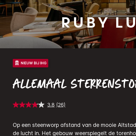
Ruby
Lu
NIEUW BIJ IHG
ALLEMAAL STERRENSTO
3.8
(26)
Lees
26
beoordelingen.
Dezelfde
Op een steenworp afstand van de mooie Altstadt
paginalink.
de lucht in. Het gebouw weerspiegelt de torenho