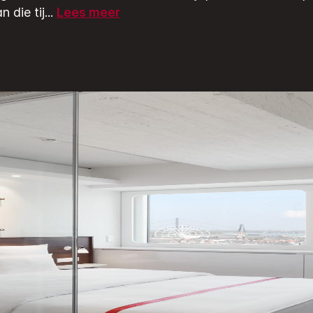
 die tij
...
Lees meer