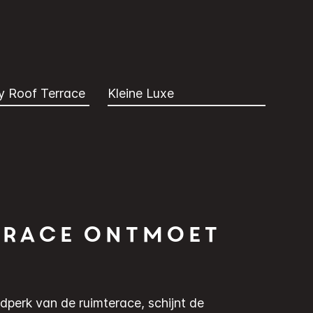
y Roof Terrace
Kleine Luxe
erace ontmoet
dperk van de ruimterace, schijnt de