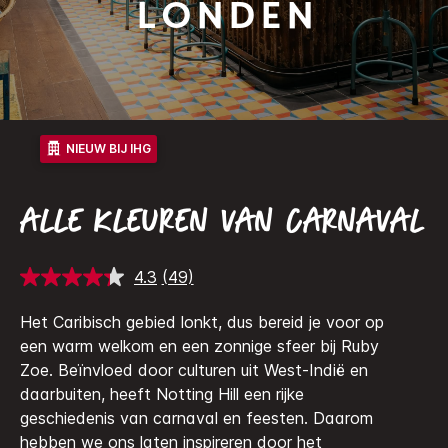
Londen
NIEUW BIJ IHG
ALLE KLEUREN VAN CARNAVAL
4.3
(49)
Lees
49
beoordelingen.
Het Caribisch gebied lonkt, dus bereid je voor op
Dezelfde
een warm welkom en een zonnige sfeer bij Ruby
paginalink.
Zoe. Beïnvloed door culturen uit West-Indië en
daarbuiten, heeft Notting Hill een rijke
geschiedenis van carnaval en feesten. Daarom
hebben we ons laten inspireren door het