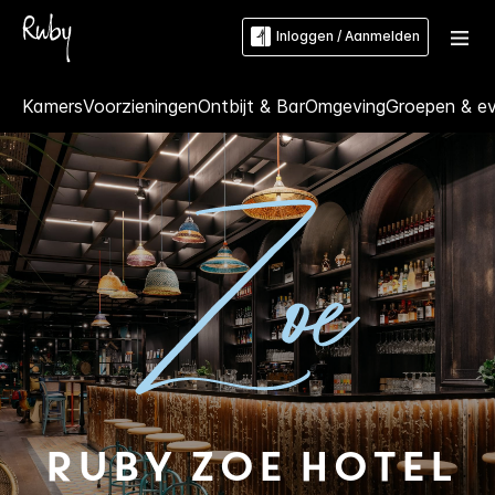
Inloggen / Aanmelden
Kamers
Voorzieningen
Ontbijt & Bar
Omgeving
Groepen & e
Ruby
Zoe Hotel