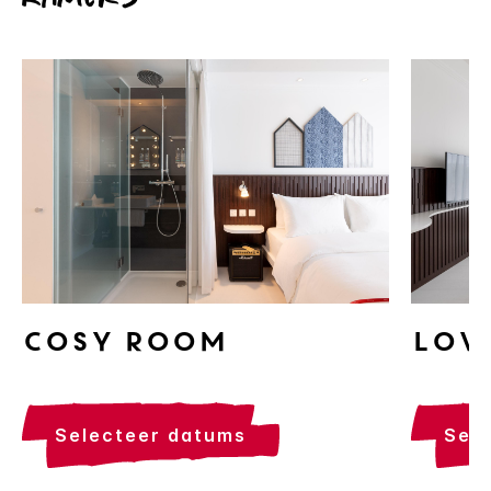
Cosy Room
Lov
selecteer datums
se