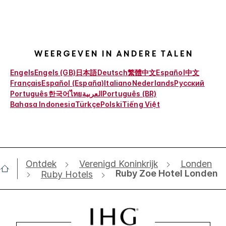
Weergeven in andere talen
Engels
Engels (GB)
日本語
Deutsch
繁體中文
Español
中文
Français
Español (España)
Italiano
Nederlands
Русский
Português
한국어
ไทย
العربية
Português (BR)
Bahasa Indonesia
Türkçe
Polski
Tiếng Việt
Ontdek
Verenigd Koninkrijk
Londen
Ruby Zoe Hotel Londen
Ruby Hotels