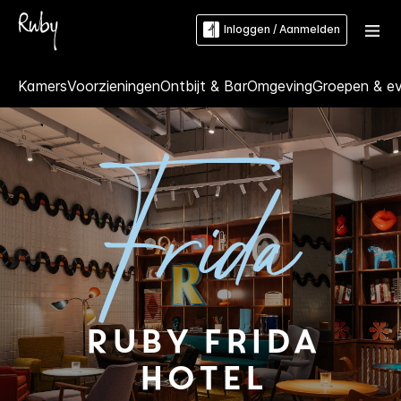
Inloggen / Aanmelden
Kamers
Voorzieningen
Ontbijt & Bar
Omgeving
Groepen & e
Ruby
Frida
Hotel