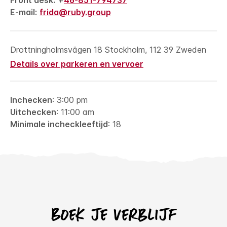
Front desk:
+
46-851-794737
E-mail:
frida@ruby.group
Drottningholmsvägen 18
Stockholm
,
112 39
Zweden
Details over parkeren en vervoer
Inchecken
: 3:00 pm
Uitchecken
: 11:00 am
Minimale incheckleeftijd
: 18
Boek je verblijf