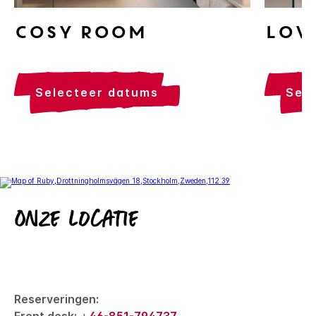
Lov
Cosy Room
se
selecteer datums
Onze locatie
Reserveringen: