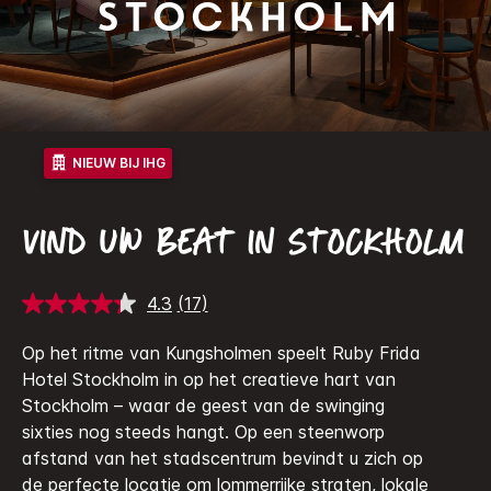
Stockholm
NIEUW BIJ IHG
VIND UW BEAT IN STOCKHOLM
4.3
(17)
Lees
17
beoordelingen.
Op het ritme van Kungsholmen speelt Ruby Frida
Dezelfde
Hotel Stockholm in op het creatieve hart van
paginalink.
Stockholm – waar de geest van de swinging
sixties nog steeds hangt. Op een steenworp
afstand van het stadscentrum bevindt u zich op
de perfecte locatie om lommerrijke straten, lokale