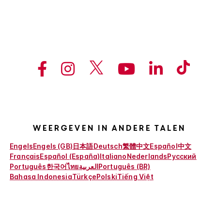
Weergeven in andere talen
Engels
Engels (GB)
日本語
Deutsch
繁體中文
Español
中文
Français
Español (España)
Italiano
Nederlands
Русский
Português
한국어
ไทย
العربية
Português (BR)
Bahasa Indonesia
Türkçe
Polski
Tiếng Việt