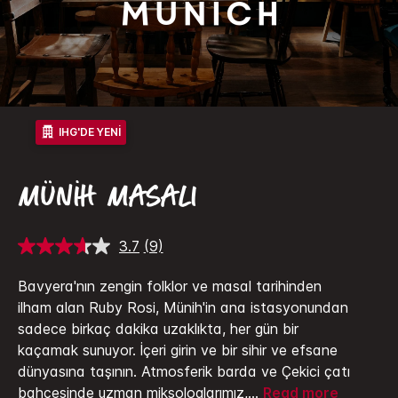
Munich
IHG'DE YENI
MÜNIH MASALI
3.7
(9)
9
Yorumu
Oku.
Bavyera'nın zengin folklor ve masal tarihinden
Aynı
ilham alan Ruby Rosi, Münih'in ana istasyonundan
sayfa
bağlantısı.
sadece birkaç dakika uzaklıkta, her gün bir
kaçamak sunuyor. İçeri girin ve bir sihir ve efsane
dünyasına taşının.
Atmosferik barda ve Çekici çatı
bahçesinde uzman miksologlarımız,
...
Read more