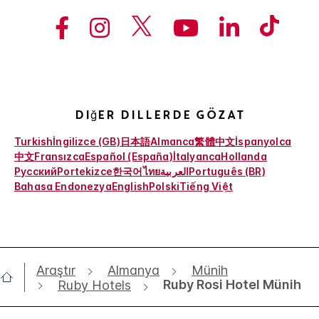
Diğer Dillerde Gözat
Turkish
İngilizce (GB)
日本語
Almanca
繁體中文
İspanyolca
中文
Fransızca
Español (España)
İtalyanca
Hollanda
Русский
Portekizce
한국어
ไทย
العربية
Português (BR)
Bahasa Endonezya
English
Polski
Tiếng Việt
Araştır
Almanya
Münih
Ruby Rosi Hotel Münih
Ruby Hotels