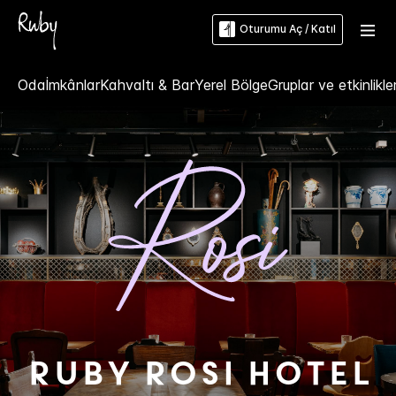
Oturumu Aç / Katıl
Oda
İmkânlar
Kahvaltı & Bar
Yerel Bölge
Gruplar ve etkinlikle
Ruby
Rosi Hotel