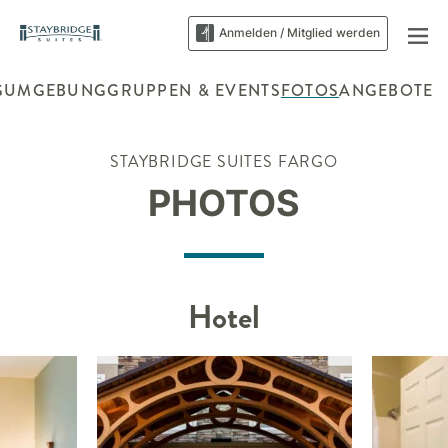
Anmelden / Mitglied werden
G
UMGEBUNG
GRUPPEN & EVENTS
FOTOS
ANGEBOTE
STAYBRIDGE SUITES
FARGO
PHOTOS
Hotel