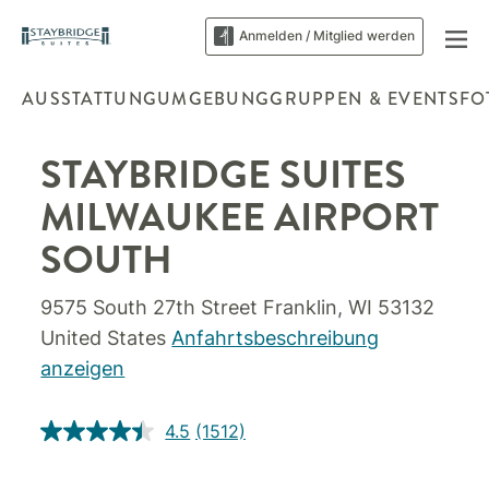
Anmelden / Mitglied werden
AUSSTATTUNG
UMGEBUNG
GRUPPEN & EVENTS
FO
STAYBRIDGE SUITES
MILWAUKEE AIRPORT
SOUTH
9575 South 27th Street
Franklin
,
WI
53132
United States
Anfahrtsbeschreibung
anzeigen
4.5
(1512)